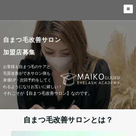
自まつ毛改善サロン
加盟店募集
お客様も自まつ毛のケアと
毛質改善ができサロン側も
単価UP・
次回予約をしてく
れるようになりお互いに嬉しい！
それこそが【自まつ毛改善サロン】なのです。
自まつ毛改善サロンとは？