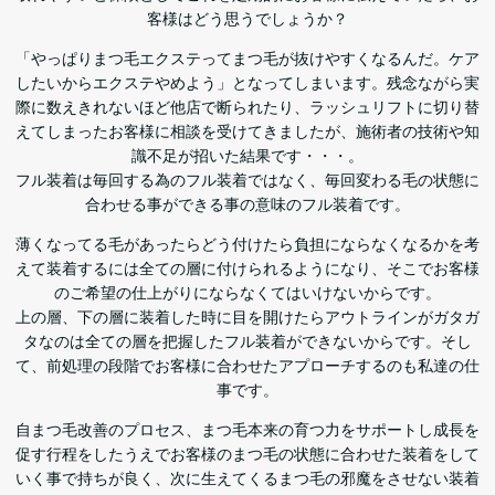
客様はどう思うでしょうか？
「やっぱりまつ毛エクステってまつ毛が抜けやすくなるんだ。ケア
したいからエクステやめよう」となってしまいます。残念ながら実
際に数えきれないほど他店で断られたり、ラッシュリフトに切り替
えてしまったお客様に相談を受けてきましたが、施術者の技術や知
識不足が招いた結果です・・・。
フル装着は毎回する為のフル装着ではなく、毎回変わる毛の状態に
合わせる事ができる事の意味のフル装着です。
薄くなってる毛があったらどう付けたら負担にならなくなるかを考
えて装着するには全ての層に付けられるようになり、そこでお客様
のご希望の仕上がりにならなくてはいけないからです。
上の層、下の層に装着した時に目を開けたらアウトラインがガタガ
タなのは全ての層を把握したフル装着ができないからです。そし
て、前処理の段階でお客様に合わせたアプローチするのも私達の仕
事です。
自まつ毛改善のプロセス、まつ毛本来の育つ力をサポートし成長を
促す行程をしたうえでお客様のまつ毛の状態に合わせた装着をして
いく事で持ちが良く、次に生えてくるまつ毛の邪魔をさせない装着