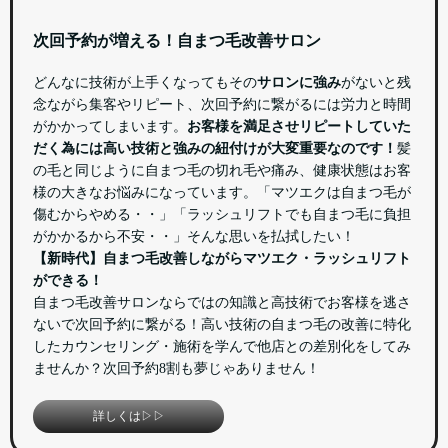
次回予約が増える！自まつ毛改善サロン
どんなに技術が上手くなってもその
サロンに強み
がないと残
念ながら集客やリピート、次回予約に繋がるには労力と時間
がかかってしまいます。
お客様を満足させリピートしていた
だく為には高い技術と強みの紐付けが大変重要なのです！
髪
の毛と同じように自まつ毛の切れ毛や痛み、健康状態はお客
様の大きなお悩みになっています。「マツエクは自まつ毛が
傷むからやめる・・」「ラッシュリフトでも自まつ毛に負担
がかかるから不安・・」そんな思いを払拭したい！
【新時代】自まつ毛改善しながらマツエク・ラッシュリフト
ができる！
自まつ毛改善サロンならではの知識と高技術でお客様を逃さ
ないで次回予約に繋がる！高い技術の自まつ毛の改善に特化
したカウンセリング・施術を学んで他店との差別化をしてみ
ませんか？次回予約8割も夢じゃありません！
詳しくは▷▷